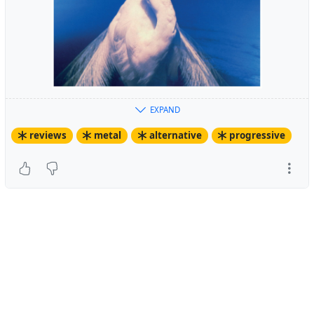
EXPAND
Ich weiß nicht wieso, aber die letzten Tage läuft
reviews
metal
alternative
progressive
die Scheibe bei mir wieder rauf und runter. Aber
nahezu in Dauerrotation. Ich war 1992 schon
sehr begeistert und die Platte hat mich lange
begleitet, aber ich habe sie recht selten gehört
die letzten Jahre. Und nun, unzählige Monde
später, ist sie wieder in heavy rotation in meinen
Gehörgängen. Und deswegen ein Grund, sich
damit wieder näher auseinanderzusetzen.