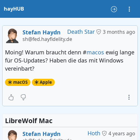
hayHUB
Death Star
Stefan Haydn
3 months ago
sh@fed.hayfidelity.de
Moing! Warum braucht denn #
macos
ewig lange
für OS-Updates? Haben die das mit Windows
vereinbart?
macOS
Apple
LibreWolf Mac
Hoth
Stefan Haydn
4 years ago