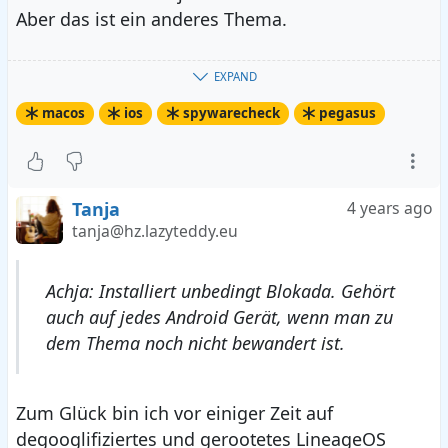
Aber das ist ein anderes Thema.
Achja: Installiert unbedingt
Blokada
. Gehört
EXPAND
auch auf jedes Android Gerät, wenn man zu dem
macos
ios
spywarecheck
pegasus
Thema noch nicht bewandert ist.
Tanja
4 years ago
tanja@hz.lazyteddy.eu
Achja: Installiert unbedingt Blokada. Gehört
auch auf jedes Android Gerät, wenn man zu
dem Thema noch nicht bewandert ist.
Zum Glück bin ich vor einiger Zeit auf
degooglifiziertes und gerootetes LineageOS