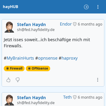
hayHUB
Endor
Stefan Haydn
6 months ago
sh@fed.hayfidelity.de
Jetzt isses soweit…ich beschäftige mich mit
Firewalls.
#
MyBrainHurts
#
opnsense
#
haproxy
Firewall
OPNsense
Teth
Stefan Haydn
6 months ago
sh@fed.hayfidelity.de