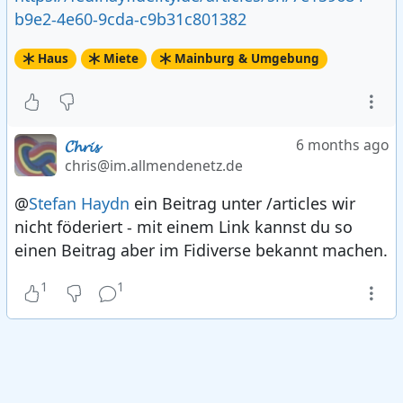
b9e2-4e60-9cda-c9b31c801382
Haus
Miete
Mainburg & Umgebung
𝓒𝓱𝓻𝓲𝓼
6 months ago
chris@im.allmendenetz.de
@
Stefan Haydn
ein Beitrag unter /articles wir
nicht föderiert - mit einem Link kannst du so
einen Beitrag aber im Fidiverse bekannt machen.
1
1