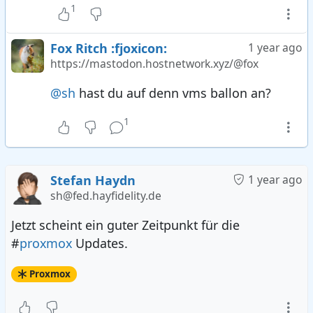
1
Fox Ritch :fjoxicon:
1 year ago
https://mastodon.hostnetwork.xyz/@fox
@sh
hast du auf denn vms ballon an?
1
Stefan Haydn
1 year ago
sh@fed.hayfidelity.de
Jetzt scheint ein guter Zeitpunkt für die
#
proxmox
Updates.
Proxmox