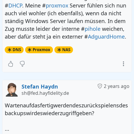
#
DHCP
. Meine #
proxmox
Server fühlen sich nun
auch viel wohler (ich ebenfalls), wenn da nicht
ständig Windows Server laufen müssen. In dem
Zug musste leider der interne #
pihole
weichen,
aber dafür steht ja ein externer #
AdguardHome
.
DNS
Proxmox
NAS
Stefan Haydn
2 years ago
sh@fed.hayfidelity.de
Wartenaufdasfertigwerdendeszurückspielensdes
backupswirdeswiederzugriffgeben?
...