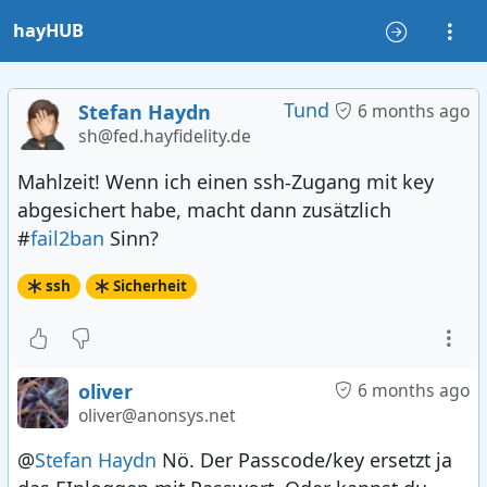
hayHUB
Tund
Stefan Haydn
6 months ago
sh@fed.hayfidelity.de
Mahlzeit! Wenn ich einen ssh-Zugang mit key
abgesichert habe, macht dann zusätzlich
#
fail2ban
Sinn?
ssh
Sicherheit
oliver
6 months ago
oliver@anonsys.net
@
Stefan Haydn
Nö. Der Passcode/key ersetzt ja