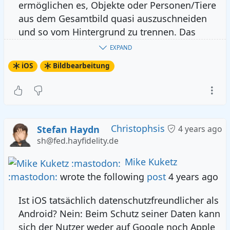
ermöglichen es, Objekte oder Personen/Tiere
aus dem Gesamtbild quasi auszuschneiden
und so vom Hintergrund zu trennen. Das
nennt sich Freistellen. Schon lange gibt es für
EXPAND
diesen oftmals diffizilen Prozess
iOS
Bildbearbeitung
computergestützte Hilfsmittel, wie den
berühmten „Zauberstab“.
Die Idee dahinter ist, dass ein Algorithmus die
Kanten des freizustellenden Motivs mögli...
Christophsis
Stefan Haydn
4 years ago
sh@fed.hayfidelity.de
Mike Kuketz
:mastodon:
wrote the following
post
4 years ago
Ist iOS tatsächlich datenschutzfreundlicher als
Android? Nein: Beim Schutz seiner Daten kann
sich der Nutzer weder auf Google noch Apple