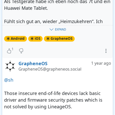
Als Testgeräte habe ich eben noch das 7t und ein
Huawei Mate Tablet.
Fühlt sich gut an, wieder „Heimzukehren“. Ich
bin gespannt, ob ich das komplett #
Googlefrei
EXPAND
hinbekomme. Auf dem Mate sieht das schon gut
Android
iOS
GrapheneOS
aus. #
fdroid
ftw!
1
GrapheneOS
1 year ago
GrapheneOS@grapheneos.social
@sh
Those insecure end-of-life devices lack basic
driver and firmware security patches which is
not solved by using LineageOS.