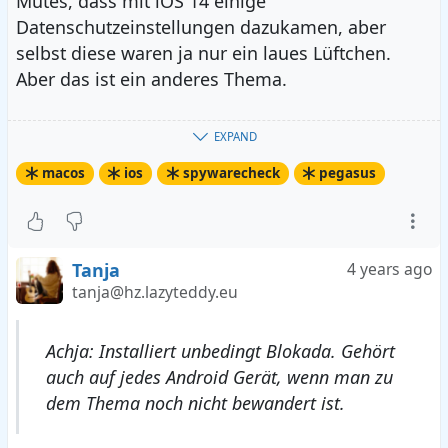
Mutes, dass mit iOS 14 einige
Datenschutzeinstellungen dazukamen, aber
selbst diese waren ja nur ein laues Lüftchen.
Aber das ist ein anderes Thema.
Achja: Installiert unbedingt
Blokada
. Gehört
EXPAND
auch auf jedes Android Gerät, wenn man zu dem
macos
ios
spywarecheck
pegasus
Thema noch nicht bewandert ist.
Tanja
4 years ago
tanja@hz.lazyteddy.eu
Achja: Installiert unbedingt Blokada. Gehört
auch auf jedes Android Gerät, wenn man zu
dem Thema noch nicht bewandert ist.