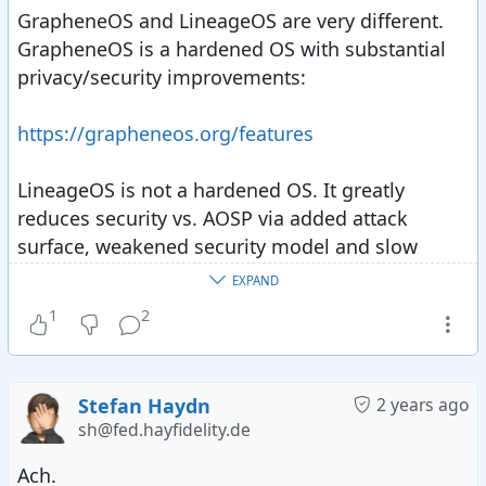
GrapheneOS and LineageOS are very different.
GrapheneOS is a hardened OS with substantial
privacy/security improvements:
https://grapheneos.org/features
LineageOS is not a hardened OS. It greatly
reduces security vs. AOSP via added attack
surface, weakened security model and slow
patches. It also doesn't provide comparable
EXPAND
privacy or security features to GrapheneOS at all.
1
2
Stefan Haydn
2 years ago
sh@fed.hayfidelity.de
Ach.