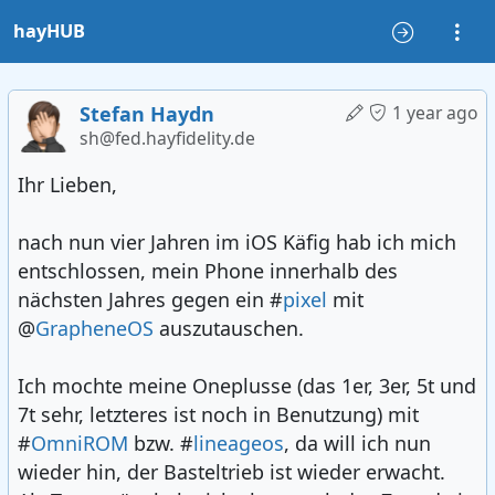
hayHUB
Stefan Haydn
1 year ago
sh@fed.hayfidelity.de
Ihr Lieben,
nach nun vier Jahren im iOS Käfig hab ich mich
entschlossen, mein Phone innerhalb des
nächsten Jahres gegen ein #
pixel
mit
@
GrapheneOS
auszutauschen.
Ich mochte meine Oneplusse (das 1er, 3er, 5t und
7t sehr, letzteres ist noch in Benutzung) mit
#
OmniROM
bzw. #
lineageos
, da will ich nun
wieder hin, der Basteltrieb ist wieder erwacht.