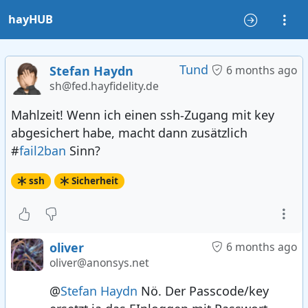
hayHUB
Tund
Stefan Haydn
6 months ago
sh@fed.hayfidelity.de
Mahlzeit! Wenn ich einen ssh-Zugang mit key
abgesichert habe, macht dann zusätzlich
#
fail2ban
Sinn?
ssh
Sicherheit
oliver
6 months ago
oliver@anonsys.net
@
Stefan Haydn
Nö. Der Passcode/key