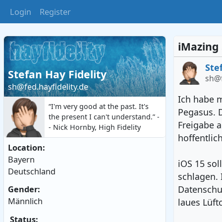
Login
Register
iMazing
Ste
Stefan Hay Fidelity
sh@f
sh@fed.hayfidelity.de
Ich habe 
“I'm very good at the past. It's
Pegasus. D
the present I can't understand.” -
Freigabe a
- Nick Hornby, High Fidelity
hoffentlic
Location:
Bayern
iOS 15 sol
Deutschland
schlagen. 
Datenschut
Gender:
Männlich
laues Lüft
Status: