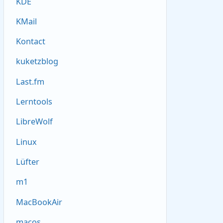
KDE
KMail
Kontact
kuketzblog
Last.fm
Lerntools
LibreWolf
Linux
Lüfter
m1
MacBookAir
macos