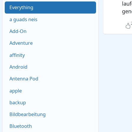
lau
Everything
gene
a guads neis
Add-On
Adventure
affinity
Android
Antenna Pod
apple
backup
Bildbearbeitung
Bluetooth