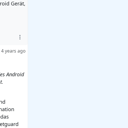
roid Gerät,
4 years ago
des Android
t.
und
nation
 das
Netguard