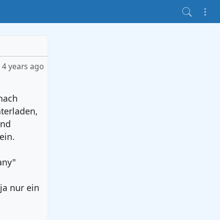
4 years ago
 nach
terladen,
und
ein.
any"
ja nur ein