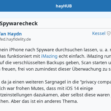
hayHUB
 Spywarecheck
Kessel
fan Haydn
ed.hayfidelity.de
mein iPhone nach Spyware durchsuchen lassen, u. a.
as funktioniert mit
iMazing
echt einfach. iMazing run
uf die verschlüsselten Backups geben, Scan starten 
h freuen, frei von zumindest dieser Überwachung zu s
l da ja einen weiteren Sargnagel in die "privacy comp
Ich war frohen Mutes, dass mit iOS 14 einige
zeinstellungen dazukamen, aber selbst diese waren 
chen. Aber das ist ein anderes Thema.