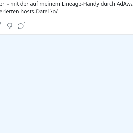
fen - mit der auf meinem Lineage-Handy durch AdAw
rierten hosts-Datei \o/.
2
1