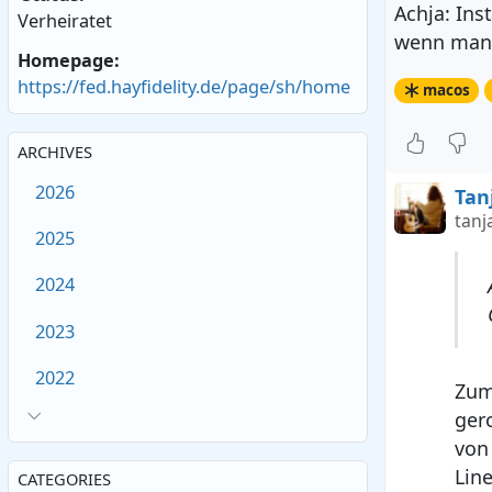
Achja: Ins
Verheiratet
wenn man 
Homepage:
https://fed.hayfidelity.de/page/sh/home
macos
ARCHIVES
2026
Tan
tanj
2025
2024
2023
2022
Zum 
ger
von
Lin
CATEGORIES