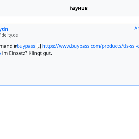
hayHUB
A
ydn
delity.de
emand #
buypass
https://www.buypass.com/products/tls-ssl-c
e
im Einsatz? Klingt gut.