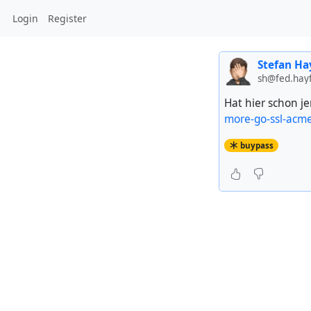
Login
Register
Stefan Ha
sh@fed.hayfi
Hat hier schon j
more-go-ssl-acm
buypass