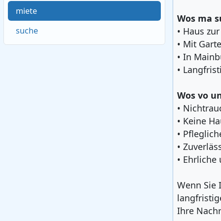
miete
Wos ma s
• Haus zur
suche
• Mit Gart
• In Main
• Langfris
Wos vo un
• Nichtrau
• Keine Ha
• Pflegli
• Zuverläs
• Ehrlich
Wenn Sie 
langfristi
Ihre Nachr