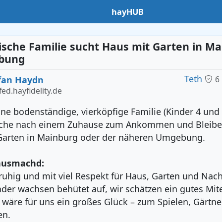
hayHUB
ische Familie sucht Haus mit Garten in M
bung
Teth
fan Haydn
6
ed.hayfidelity.de
ine bodenständige, vierköpfige Familie (Kinder 4 und 
uche nach einem Zuhause zum Ankommen und Bleibe
Garten in Mainburg oder der näheren Umgebung.
ausmachd:
ruhig und mit viel Respekt für Haus, Garten und Nach
der wachsen behütet auf, wir schätzen ein gutes Mit
 wäre für uns ein großes Glück – zum Spielen, Gärtn
en.