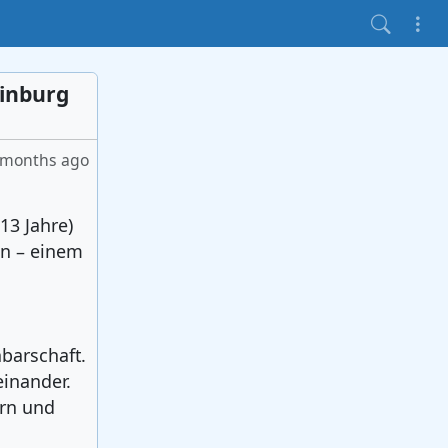
ainburg
 months ago
13 Jahre)
n – einem
barschaft.
einander.
ern und