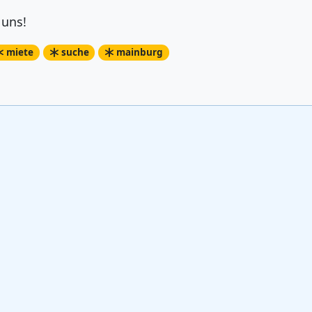
 uns!
miete
suche
mainburg