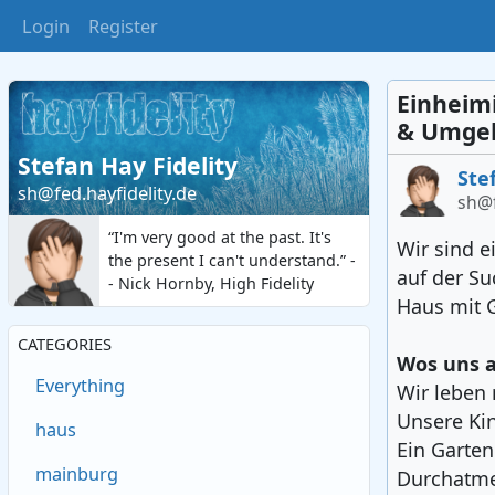
Login
Register
Einheim
& Umge
Stefan Hay Fidelity
Ste
sh@fed.hayfidelity.de
sh@f
“I'm very good at the past. It's
Wir sind e
the present I can't understand.” -
auf der S
- Nick Hornby, High Fidelity
Haus mit 
CATEGORIES
Wos uns 
Everything
Wir leben 
Unsere Kin
haus
Ein Garten
mainburg
Durchatm