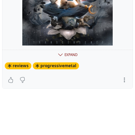
EXPAND
Es dauerte ein paar Durchläufe, bis ich völlig
reviews
progressivemetal
losgelöst von der Erde (Warum hab ich jetzt nur
einen Ohrwurm?) „Transcendence“ in voller
Pracht erfahren konnte. Ja, ich spreche die
Wahrheit. „Truth“, die Neueinspielung vom
Album „Infinity“ passt als Opener wie das
Räucherstäbchen zur Esoterikparty. Hallelujah!
Hallelujah!