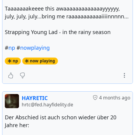
Taaaaaaakeeee this awaaaaaaaaaaaaayyyyyy,
july, july, july...bring me raaaaaaaaaaaiiiinnnnn...
Strapping Young Lad - in the rainy season
#
np
#
nowplaying
np
now playing
HAYRETIC
4 months ago
hrtc@fed.hayfidelity.de
Der Abschied ist auch schon wieder über 20
Jahre her: