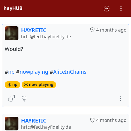
hayHUB
HAYRETIC
4 months ago
hrtc@fed.hayfidelity.de
Would?
#
np
#
nowplaying
#
AliceInChains
np
now playing
1
HAYRETIC
4 months ago
hrtc@fed.hayfidelity.de