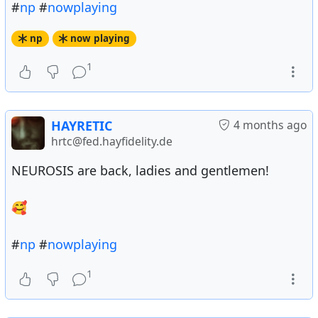
#
np
#
nowplaying
np
now playing
1
HAYRETIC
4 months ago
hrtc@fed.hayfidelity.de
NEUROSIS are back, ladies and gentlemen!
🥰
#
np
#
nowplaying
1