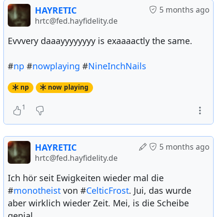
HAYRETIC
5 months ago
hrtc@fed.hayfidelity.de
Evvvery daaayyyyyyyy is exaaaactly the same.
#
np
#
nowplaying
#
NineInchNails
np
now playing
1
HAYRETIC
5 months ago
hrtc@fed.hayfidelity.de
Ich hör seit Ewigkeiten wieder mal die
#
monotheist
von #
CelticFrost
. Jui, das wurde
aber wirklich wieder Zeit. Mei, is die Scheibe
genial.