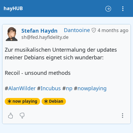
hayHUB
Dantooine
Stefan Haydn
4 months ago
sh@fed.hayfidelity.de
Zur musikalischen Untermalung der updates
meiner Debians eignet sich wunderbar:
Recoil - unsound methods
#
AlanWilder
#
Incubus
#
np
#
nowplaying
now playing
Debian