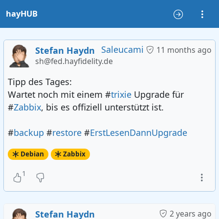
hayHUB
Saleucami
Stefan Haydn
11 months ago
sh@fed.hayfidelity.de
Tipp des Tages:
Wartet noch mit einem #
trixie
Upgrade für
#
Zabbix
, bis es offiziell unterstützt ist.
#
backup
#
restore
#
ErstLesenDannUpgrade
Debian
Zabbix
1
Stefan Haydn
2 years ago