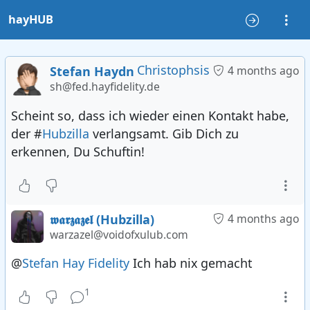
hayHUB
Christophsis
Stefan Haydn
4 months ago
sh@fed.hayfidelity.de
Scheint so, dass ich wieder einen Kontakt habe,
der #
Hubzilla
verlangsamt. Gib Dich zu
erkennen, Du Schuftin!
𝖜𝖆𝖗𝖟𝖆𝖟𝖊𝖑 (Hubzilla)
4 months ago
warzazel@voidofxulub.com
@
Stefan Hay Fidelity
Ich hab nix gemacht
1