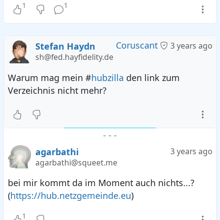
1
1
Coruscant
Stefan Haydn
3 years ago
sh@fed.hayfidelity.de
Warum mag mein #
hubzilla
den link zum
Verzeichnis nicht mehr?
-
-
-
agarbathi
3 years ago
agarbathi@squeet.me
bei mir kommt da im Moment auch nichts...?
(
https://hub.netzgemeinde.eu
)
1