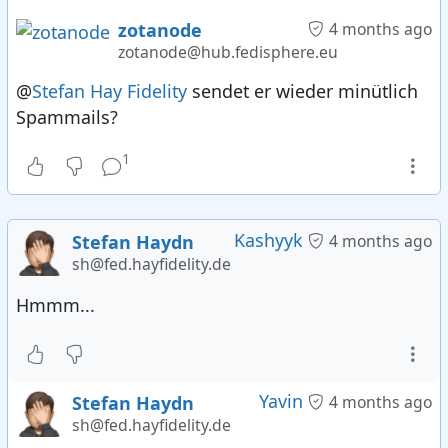
zotanode
4 months ago
zotanode@hub.fedisphere.eu
@
Stefan Hay Fidelity
sendet er wieder minütlich
Spammails?
1
Kashyyk
Stefan Haydn
4 months ago
sh@fed.hayfidelity.de
Hmmm...
Yavin
Stefan Haydn
4 months ago
sh@fed.hayfidelity.de