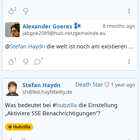
2
Alexander Goeres 𒀯
8 months ago
jabgoe2089@hub.netzgemeinde.eu
@
Stefan Haydn
die welt ist noch am existieren ...
1
1
Death Star
Stefan Haydn
1 year ago
sh@fed.hayfidelity.de
Was bedeutet bei #
hubzilla
die Einstellung
„Aktiviere SSE Benachrichtigungen“?
Hubzilla