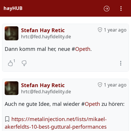
hayHUB
Stefan Hay Retic
1 year ago
hrtc@fed.hayfidelity.de
Dann komm mal her, neue #
Opeth
.
1
Stefan Hay Retic
1 year ago
hrtc@fed.hayfidelity.de
Auch ne gute Idee, mal wieder #
Opeth
zu hören:
https://metalinjection.net/lists/mikael-
akerfeldts-10-best-guttural-performances