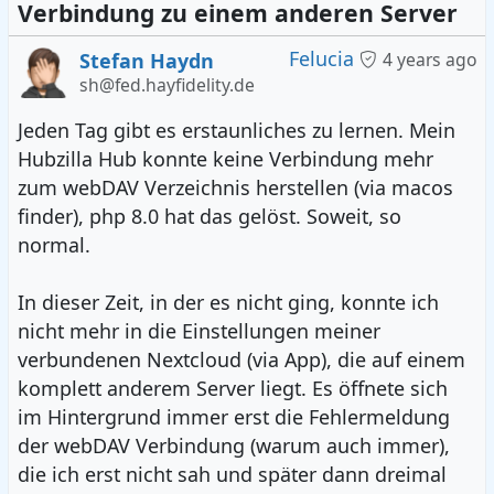
Rechungsprogramm mit schönen
Verbindung zu einem anderen Server
Auswertungsfunktionen. :-D
Felucia
Stefan Haydn
4 years ago
sh@fed.hayfidelity.de
Hab ich schon erwähnt, dass ich Hubzilla mag?
Jeden Tag gibt es erstaunliches zu lernen. Mein
Hubzilla Hub konnte keine Verbindung mehr
zum webDAV Verzeichnis herstellen (via macos
finder), php 8.0 hat das gelöst. Soweit, so
normal.
In dieser Zeit, in der es nicht ging, konnte ich
nicht mehr in die Einstellungen meiner
verbundenen Nextcloud (via App), die auf einem
komplett anderem Server liegt. Es öffnete sich
im Hintergrund immer erst die Fehlermeldung
der webDAV Verbindung (warum auch immer),
die ich erst nicht sah und später dann dreimal