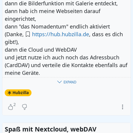
dann die Bilderfunktion mit Galerie entdeckt,
dann hab ich meine Webseiten darauf
eingerichtet,
dann "das Nomadentum" endlich aktiviert
(Danke,
https://hub.hubzilla.de
, dass es dich
gibt!),
dann die Cloud und WebDAV
und jetzt nutze ich auch noch das Adressbuch
(CardDAV) und verteile die Kontakte ebenfalls auf
meine Geräte.
EXPAND
Jetzt wenn Hubzilla mit v10 dann noch Office
Hubzilla
integriert hat, brauche ich nichts mehr anderes.
;-) Wobei Cryptpad schon auch sehr charmant
2
ist.
Achja, und mit v15 kommt noch das
Spaß mit Nextcloud, webDAV