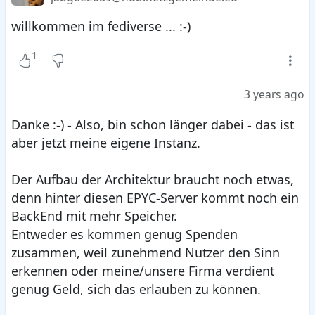
nomadischen Identität.
willkommen im fediverse ... :-)
Wollt Ihr wissen wie es geht? => Dann schaut
1
Euch doch einmal in der Zwischenzeit die
Anleitung an:
3 years ago
https://hubzilla.org/page/hubzilla/user_guide
Danke :-) - Also, bin schon länger dabei - das ist
aber jetzt meine eigene Instanz.
Der Aufbau der Architektur braucht noch etwas,
denn hinter diesen EPYC-Server kommt noch ein
BackEnd mit mehr Speicher.
Entweder es kommen genug Spenden
zusammen, weil zunehmend Nutzer den Sinn
erkennen oder meine/unsere Firma verdient
genug Geld, sich das erlauben zu können.