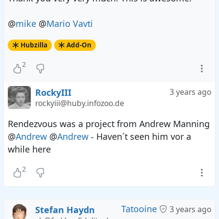
@
mike
@
Mario Vavti
Hubzilla
Add-On
2
RockyIII
3 years ago
rockyiii@huby.infozoo.de
Rendezvous was a project from Andrew Manning
@
Andrew
@
Andrew
- Haven´t seen him vor a
while here
2
Tatooine
Stefan Haydn
3 years ago