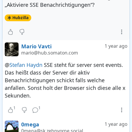
„Aktiviere SSE Benachrichtigungen“?
Hubzilla
Mario Vavti
1 year ago
mario@hub.somaton.com
@
Stefan Haydn
SSE steht für server sent events.
Das heißt dass der Server dir aktiv
Benachrichtigungen schickt falls welche
anfallen. Sonst holt der Browser sich diese alle x
Sekunden.
1
1
0mega
1 year ago
0mega@sk.zehnvorne.social