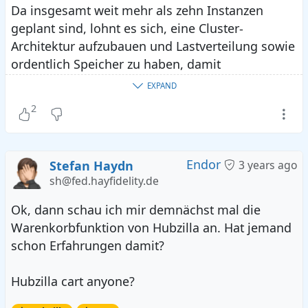
Da insgesamt weit mehr als zehn Instanzen
geplant sind, lohnt es sich, eine Cluster-
Architektur aufzubauen und Lastverteilung sowie
ordentlich Speicher zu haben, damit
beispielsweise Künstler Videos hochladen
EXPAND
können, deren Umfang weniger beschränkt ist.
2
Endor
Stefan Haydn
3 years ago
sh@fed.hayfidelity.de
Ok, dann schau ich mir demnächst mal die
Warenkorbfunktion von Hubzilla an. Hat jemand
schon Erfahrungen damit?
Hubzilla cart anyone?