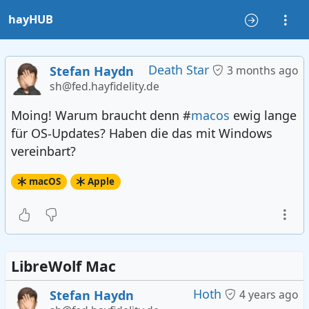
hayHUB
Death Star
Stefan Haydn
3 months ago
sh@fed.hayfidelity.de
Moing! Warum braucht denn #
macos
ewig lange
für OS-Updates? Haben die das mit Windows
vereinbart?
macOS
Apple
LibreWolf Mac
Hoth
Stefan Haydn
4 years ago