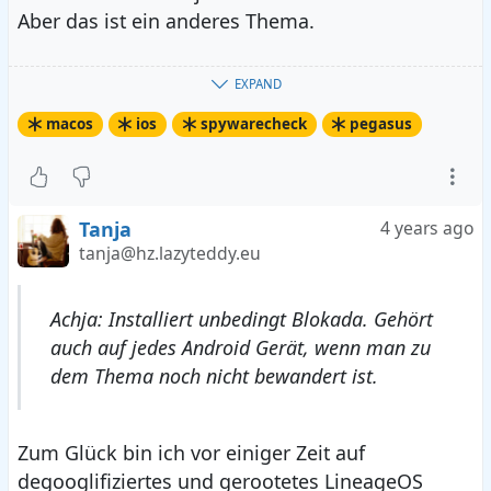
Aber das ist ein anderes Thema.
Achja: Installiert unbedingt
Blokada
. Gehört
EXPAND
auch auf jedes Android Gerät, wenn man zu dem
macos
ios
spywarecheck
pegasus
Thema noch nicht bewandert ist.
Tanja
4 years ago
tanja@hz.lazyteddy.eu
Achja: Installiert unbedingt Blokada. Gehört
auch auf jedes Android Gerät, wenn man zu
dem Thema noch nicht bewandert ist.
Zum Glück bin ich vor einiger Zeit auf
degooglifiziertes und gerootetes LineageOS